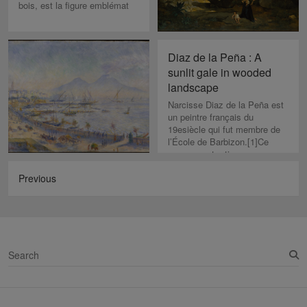
bois, est la figure emblémat
Diaz de la Peña : A
sunlit gale in wooded
landscape
Narcisse Diaz de la Peña est
un peintre français du
19esiècle qui fut membre de
l’École de Barbizon.[1]Ce
mouvement arti
Previous
S
e
a
r