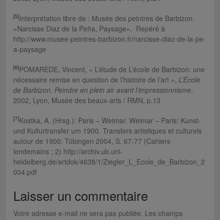
[5]
Interprétation libre de : Musée des peintres de Barbizon.
«Narcisse Diaz de la Peña, Paysage».
Repéré à
http://www.musee-peintres-barbizon.fr/narcisse-diaz-de-la-pe-
a-paysage
[6]
POMAREDE, Vincent, « L’étude de L’école de Barbizon: une
nécessaire remise en question de l’histoire de l’art »,
L’École
de Barbizon. Peindre en plein air avant l’impressionnisme
,
2002, Lyon, Musée des beaux-arts / RMN, p.13
[7]
Kostka, A. (Hrsg.): Paris – Weimar. Weimar – Paris: Kunst-
und Kulturtransfer um 1900. Transfers artistiques et culturels
autour de 1900. Tübingen 2004, S. 67-77 (Cahiers
lendemains ; 2) http://archiv.ub.uni-
heidelberg.de/artdok/4638/1/Ziegler_L_Ecole_de_Barbizon_2
004.pdf
Laisser un commentaire
Votre adresse e-mail ne sera pas publiée.
Les champs