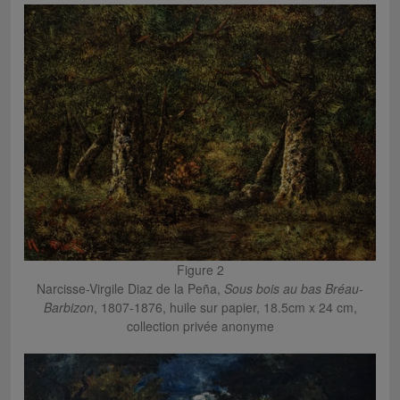
Figure 2
Narcisse-Virgile Diaz de la Peña,
Sous bois au bas Bréau-
Barbizon
, 1807-1876, huile sur papier, 18.5cm x 24 cm,
collection privée anonyme