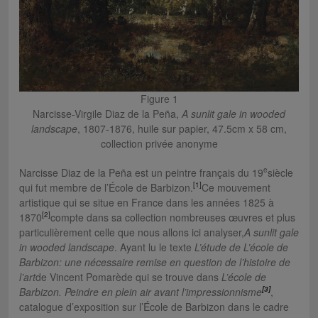
Figure 1
Narcisse-Virgile Diaz de la Peña,
A sunlit gale in wooded
landscape
, 1807-1876, huile sur papier, 47.5cm x 58 cm,
collection privée anonyme
e
Narcisse Diaz de la Peña est un peintre français du 19
siècle
[1]
qui fut membre de l’École de Barbizon.
Ce mouvement
artistique qui se situe en France dans les années 1825 à
[2]
1870
compte dans sa collection nombreuses œuvres et plus
particulièrement celle que nous allons ici analyser,
A sunlit gale
in wooded landscape
. Ayant lu le texte
L’étude de L’école de
Barbizon: une nécessaire remise en question de l’histoire de
l’art
de Vincent Pomarède qui se trouve dans
L’école de
[3]
Barbizon. Peindre en plein air avant l’impressionnisme
,
catalogue d’exposition sur l’École de Barbizon dans le cadre