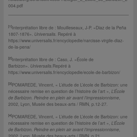
004.pdf
[1]
Interprétation libre de : Mouilleseaux, J-P. «Diaz de la Peña
1807-1876».
Universalis.
Repéré à
https://www.universalis.fr/encyclopedie/narcisse-virgile-diaz-
de-la-pena/
[2]
Interprétation libre de : Caso, J. «École de
Barbizon».
Universalis.
Repéré à
https://www.universalis.fr/encyclopedie/ecole-de-barbizon/
[3]
POMAREDE, Vincent, « L’étude de L’école de Barbizon: une
nécessaire remise en question de l’histoire de l’art »,
L’École
de Barbizon. Peindre en plein air avant l’impressionnisme
,
2002, Lyon, Musée des beaux-arts / RMN, p.12-27.
[4]
POMAREDE, Vincent, « L’étude de L’école de Barbizon: une
nécessaire remise en question de l’histoire de l’art »,
L’École
de Barbizon. Peindre en plein air avant l’impressionnisme
,
2002, Lyon, Musée des beaux-arts / RMN, p.21