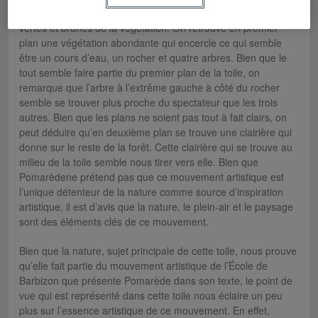
nous amènent dans un paysage automnal de par les couleurs
vertes et brunes de la végétation. On retrouve en premier
plan une végétation abondante qui encercle ce qui semble
être un cours d’eau, un rocher et quatre arbres. Bien que le
tout semble faire partie du premier plan de la toile, on
remarque que l’arbre à l’extrême gauche à côté du rocher
semble se trouver plus proche du spectateur que les trois
autres. Bien que les plans ne soient pas tout à fait clairs, on
peut déduire qu’en deuxième plan se trouve une clairière qui
donne sur le reste de la forêt. Cette clairière qui se trouve au
milieu de la toile semble nous tirer vers elle. Bien que
Pomarèdene prétend pas que ce mouvement artistique est
l’unique détenteur de la nature comme source d’inspiration
artistique, il est d’avis que la nature, le plein-air et le paysage
sont des éléments clés de ce mouvement.
Bien que la nature, sujet principale de cette toile, nous prouve
qu’elle fait partie du mouvement artistique de l’École de
Barbizon que présente Pomarède dans son texte, le point de
vue qui est représenté dans cette toile nous éclaire un peu
plus sur l’essence artistique de ce mouvement. En effet,