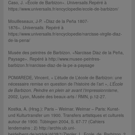
Caso, J. «École de Barbizon».
Universalis.
Repéré à
https://www.universalis.fr/encyclopedie/ecole-de-barbizon/
Mouilleseaux, J-P. «Diaz de la Peña 1807-
1876».
Universalis.
Repéré à
https://www.universalis.fr/encyclopedie/narcisse-virgile-diaz-
de-la-pena/
Musée des peintres de Barbizon. «Narcisse Diaz de la Peña,
Paysage». Repéré à http://www.musee-peintres-
barbizon.fr/narcisse-diaz-de-la-pe-a-paysage
POMAREDE, Vincent, « L’étude de L’école de Barbizon: une
nécessaire remise en question de l’histoire de l’art »,
L’École
de Barbizon. Peindre en plein air avant l’impressionnisme
,
2002, Lyon, Musée des beaux-arts / RMN, p.12-27.
Kostka, A. (Hrsg.): Paris – Weimar. Weimar – Paris: Kunst-
und Kulturtransfer um 1900. Transfers artistiques et culturels
autour de 1900. Tübingen 2004, S. 67-77 (Cahiers
lendemains ; 2) http://archiv.ub.uni-
heidelberg.de/artdok/4638/1/Ziegler_L_Ecole_de_Barbizon_2