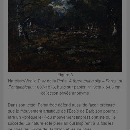
Figure 3
Narcisse-Virgile Diaz de la Peña
,
A threatening sky – Forest of
Fontainbleau
, 1807-1876, huile sur papier, 41,9cm x 54,6 cm,
collection privée anonyme
Dans son texte, Pomarède défend aussi de façon précaire
que le mouvement artistique de l’École de Barbizon pourrait
[6]
être un «préquelle»
du mouvement impressionniste qui le
succède. La nature et le plein-air qui inspirent à la fois les
peintres de l’École de Barbizon et les peintres