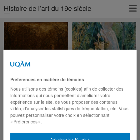
Histoire de l’art du 19e siècle
Préférences en matière de témoins
Les couleurs
Nous utilisons des témoins (cookies) afin de collecter des
manifestent le sublime
informations qui nous permettent d’améliorer votre
Thomas Cole (1801-1848)
expérience sur le site, de vous proposer des contenus
était un paysagiste célèbre
vidéo, d’analyser les statistiques de fréquentation, etc. Vous
américain du XIXe siècle et
pouvez personnaliser votre choix en sélectionnant
est considéré comme le
« Préférences ».
fondateur de la
Autoriser les témoins