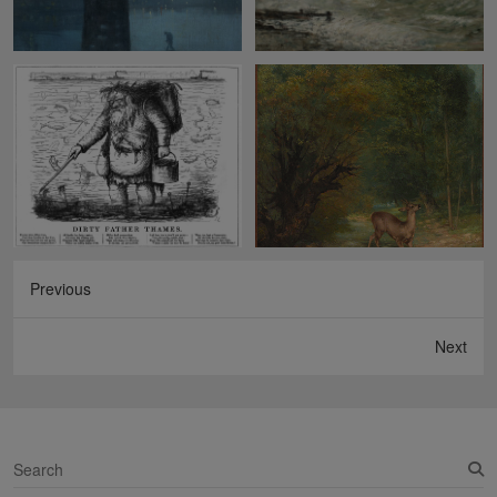
Previous
Next
S
e