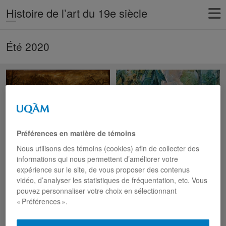
Histoire de l’art du 19e siècle
Été 2020
Préférences en matière de témoins
Nous utilisons des témoins (cookies) afin de collecter des
informations qui nous permettent d’améliorer votre
expérience sur le site, de vous proposer des contenus
Les couleurs
vidéo, d’analyser les statistiques de fréquentation, etc. Vous
manifestent le sublime
pouvez personnaliser votre choix en sélectionnant
Thomas Cole (1801-1848)
« Préférences ».
était un paysagiste célèbre
américain du XIXe siècle et
est considéré comme le